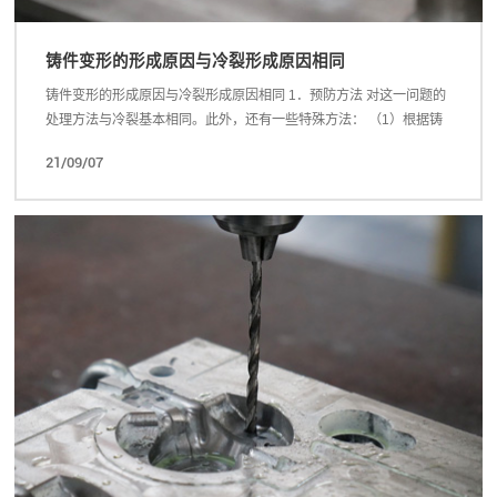
铸件变形的形成原因与冷裂形成原因相同
铸件变形的形成原因与冷裂形成原因相同 1．预防方法 对这一问题的
处理方法与冷裂基本相同。此外，还有一些特殊方法： （1）根据铸
件变形情况，在模具上预留出反变形的校正量 。 （2）模具预留出拉
21/09/07
筋，待热处...