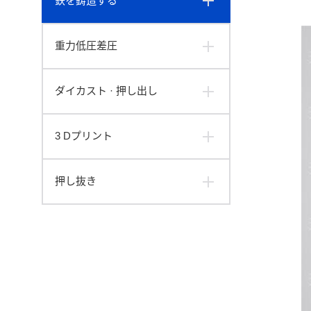
鉄を鋳造する
重力低圧差圧
ダイカスト · 押し出し
3 Dプリント
押し抜き