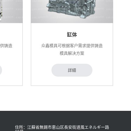
缸体
提供铸造
众鑫模具可根据客户需求提供铸造
模具解决方案
詳細
住所：江蘇省無錫市恵山区長安街道風エネルギー路