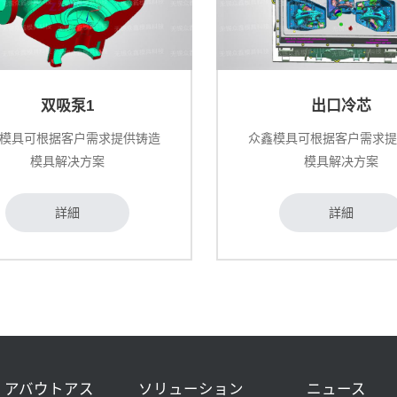
双吸泵1
出口冷芯
模具可根据客户需求提供铸造
众鑫模具可根据客户需求
模具解决方案
模具解决方案
詳細
詳細
アバウトアス
ソリューション
ニュース