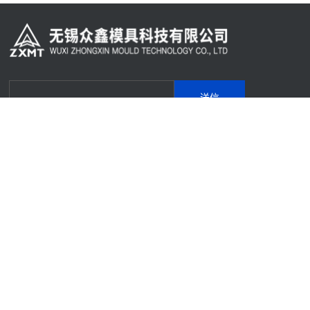
送信
疑問があれば、電話を入力してください。担当者が24時間以内に連絡します。
住所：江蘇省無錫市恵山区長安街道風エネルギー路69号
電話：0510-83503782 83507783
携帯電話：18115358600/13776068624
メールボックス：wxzxmj@vip.sina.com
私たちに注目してください